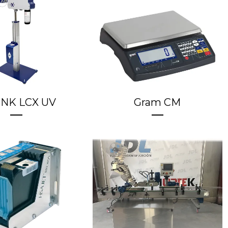
INK LCX UV
Gram CM