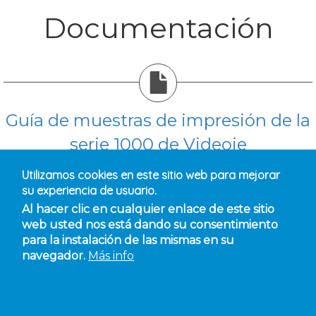
Documentación
Guía de muestras de impresión de la
serie 1000 de Videoje
Utilizamos cookies en este sitio web para mejorar
su experiencia de usuario.
Al hacer clic en cualquier enlace de este sitio
web usted nos está dando su consentimiento
Dirección:
Ctra. Molina de Segura, 16. 30560
para la instalación de las mismas en su
Alguazas, MURCIA
Teléfonos:
968 622
navegador.
Más info
410 - 609 651 172
Email:
jdl@jdolera.com
Contacto
Política de privacidad