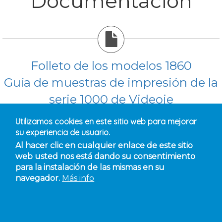
Documentación
Folleto de los modelos 1860
Guía de muestras de impresión de la
serie 1000 de Videoje
Utilizamos cookies en este sitio web para mejorar
su experiencia de usuario.
Al hacer clic en cualquier enlace de este sitio
web usted nos está dando su consentimiento
Dirección:
Ctra. Molina de Segura, 16. 30560
para la instalación de las mismas en su
Alguazas, MURCIA
Teléfonos:
968 622
navegador.
Más info
410 - 609 651 172
Email:
jdl@jdolera.com
Contacto
Política de privacidad