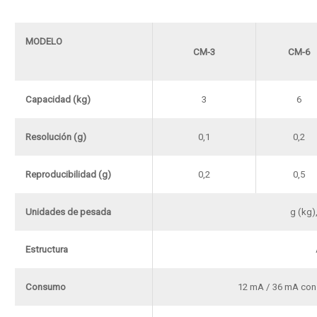
MODELO
CM-3
CM-6
Capacidad (kg)
3
6
Resolución (g)
0,1
0,2
Reproducibilidad (g)
0,2
0,5
Unidades de pesada
g (kg),
Estructura
Consumo
12 mA / 36 mA con 